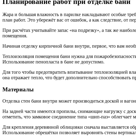
Планирование работ при отделке бани
Жара и большая влажность в парилке накладывают особые требо
план работ. Это убережёт вас от ошибок, а как следствие, от 
При расчётах учитывайте запас «на подрезку», а так же наибо
помещения.
Начиная отделку кирпичной бани внутри, первое, что вам нео
Теплоизоляция помещения бани нужна для пожаробезопасности 
Использование пенопласта в бане не допустимо.
Для того чтобы предотвратить впитывание теплоизоляцией вла
она отражает тепло, что будет дополнительно способствовать п
Материалы
Отделка стен бани внутри может производиться доской и вагон
На задней части имеются пропилы, снимающие нагрузку с дос
отметить, что замковое соединение типа «шип-паз» облегчает 
Для крепления деревянной облицовки сначала выставляется обр
Использование обрешётки позволяет выровнять стены вертика