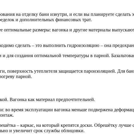
вания на отделку бани изнутри, и если вы планируете сделать эт
переделок и дополнительных финансовых трат.
лее оптимальные размеры: вагонка и другие материалы выпускаю
бходимо сделать – это выполнить гидроизоляцию – она предохра
и для создания оптимальной температуры в парной. Базальтовая
ги, поверхность утеплителя защищается пароизоляцией. Для бан
рогреву парной.
кой. Вагонка как материал предпочтительней.
ки: во время эксплуатации вагонка меньше подвержена деформа
монтаж.
ешётка – каркас, на который крепятся доски. Обрешётку лучше с
льно и увеличит срок службы облицовки.