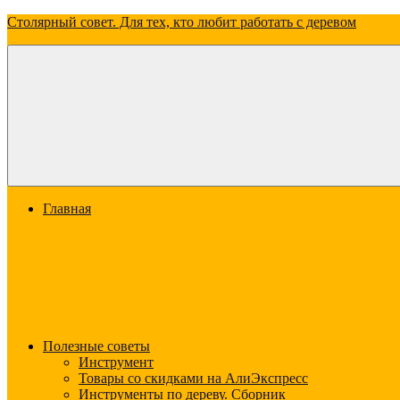
Перейти
Столярный совет. Для тех, кто любит работать с деревом
к
содержимому
Всё
о
дереве:
о
свойствах,
видах
и
применении
Меню
Главная
Полезные советы
Инструмент
Товары со скидками на АлиЭкспресс
Инструменты по дереву. Сборник