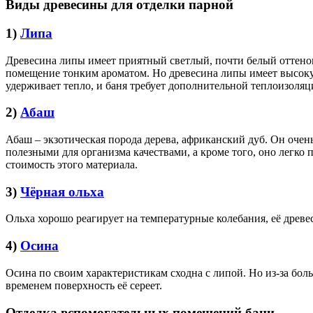
Виды древесины для отделки парной
1)
Липа
Древесина липы имеет приятный светлый, почти белый оттенок 
помещение тонким ароматом. Но древесина липы имеет высокую
удерживает тепло, и баня требует дополнительной теплоизоляц
2)
Абаш
Абаш – экзотическая порода дерева, африканский дуб. Он очен
полезными для организма качествами, а кроме того, оно легко
стоимость этого материала.
3)
Чёрная ольха
Ольха хорошо реагирует на температурные колебания, её древ
4)
Осина
Осина по своим характеристикам сходна с липой. Но из-за бо
временем поверхность её сереет.
Отделка вспомогательных помещений бани