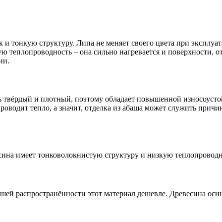
и тонкую структуру. Липа не меняет своего цвета при эксплуат
 теплопроводность – она сильно нагревается и поверхности, о
ии.
ь твёрдый и плотный, поэтому обладает повышенной износоустой
 проводит тепло, а значит, отделка из абаша может служить при
есина имеет тонковолокнистую структуру и низкую теплопроводн
льшей распространённости этот материал дешевле. Древесина ос