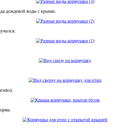
ода дождевой воды с крыши.
лучился.
сиво).
орма.