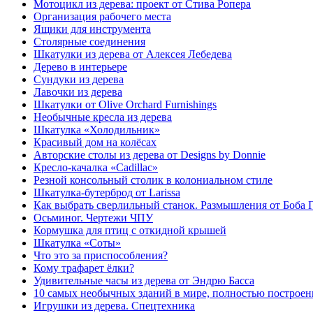
Мотоцикл из дерева: проект от Стива Ропера
Организация рабочего места
Ящики для инструмента
Столярные соединения
Шкатулки из дерева от Алексея Лебедева
Дерево в интерьере
Сундуки из дерева
Лавочки из дерева
Шкатулки от Olive Orchard Furnishings
Необычные кресла из дерева
Шкатулка «Холодильник»
Красивый дом на колёсах
Авторские столы из дерева от Designs by Donnie
Кресло-качалка «Cadillac»
Резной консольный столик в колониальном стиле
Шкатулка-бутерброд от Larissa
Как выбрать сверлильный станок. Размышления от Боба 
Осьминог. Чертежи ЧПУ
Кормушка для птиц с откидной крышей
Шкатулка «Соты»
Что это за приспособления?
Кому трафарет ёлки?
Удивительные часы из дерева от Эндрю Басса
10 самых необычных зданий в мире, полностью построен
Игрушки из дерева. Спецтехника