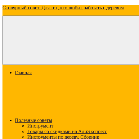
Перейти
Столярный совет. Для тех, кто любит работать с деревом
к
содержимому
Всё
о
дереве:
о
свойствах,
видах
и
применении
Меню
Главная
Полезные советы
Инструмент
Товары со скидками на АлиЭкспресс
Инструменты по дереву. Сборник