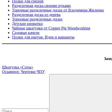
Полки для специй
Разделочная доска своими руками
Торцевые разделочные доски от Владимира Жиленко
Разделочная доска из дерева
Торцевые разделочные доски
Детские кроватки
Чайные шкатулки от Copper Pig Woodworking
Садовые качели
Полки для цветов. Идеи и варианты
Захо
Навигация
Предыдущая
Шкатулка «Соты»
запись:
Следующая
Осьминог. Чертежи ЧПУ
по
запись:
Поиск
записям
для: