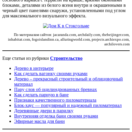
блоками, деталями из белого ясеня внутри и окрашенными в
черный цвет панелями снаружи, установленными под углом
для максимального визуального эффекта.
По материалам сайтов: jacaranda.com, archdaily.com, thebeijinger.com,
inhabitat.com, fogoislandinn.ca, alluringworld.com, projects.archiexpo.com,
archilovers.com
Еще статьи из рубрики
Строительство
Дерево в интерьере
Как сделать вагонку своими руками
Дерево – прекрасный строительный и облицовочный
материал
Пару слов об оцилиндрованных бревнах
Как сделать парную в бане
Признаки качественного пиломатериала
Блок-хаус — популярный и надежный пиломатериал
Деревянные двери в парилку
Внутренняя отделка бани своими руками
Эфирные масла для бани