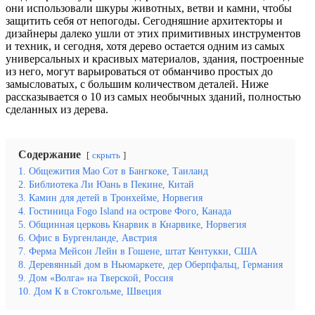
они использовали шкуры животных, ветви и камни, чтобы
защитить себя от непогоды. Сегодняшние архитекторы и
дизайнеры далеко ушли от этих примитивных инструментов
и техник, и сегодня, хотя дерево остается одним из самых
универсальных и красивых материалов, здания, построенные
из него, могут варьироваться от обманчиво простых до
замысловатых, с большим количеством деталей. Ниже
рассказывается о 10 из самых необычных зданий, полностью
сделанных из дерева.
Содержание
скрыть
1. Общежития Мао Сот в Бангкоке, Таиланд
2. Библиотека Ли Юань в Пекине, Китай
3. Камин для детей в Тронхейме, Норвегия
4. Гостиница Fogo Island на острове Фого, Канада
5. Общинная церковь Кнарвик в Кнарвике, Норвегия
6. Офис в Бургенланде, Австрия
7. Ферма Мейсон Лейн в Гошене, штат Кентукки, США
8. Деревянный дом в Ньюмаркете, дер Оберпфальц, Германия
9. Дом «Волга» на Тверской, Россия
10. Дом К в Стокгольме, Швеция