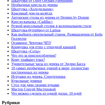
Шкатулки от Olive Orchard Furnishings
Необычные кресла из дерева
Шкатулка «Холодильник»
Красивый дом на колёсах
Авторские столы из дерева от Designs by Donnie
Кресло-качалка «Cadillac»
Резной консольный столик в колониальном стиле
Шкатулка-бутерброд от Larissa
Как выбрать сверлильный станок. Размышления от Боба
Гиллеспи
Осьминог. Чертежи ЧПУ
Кормушка для птиц с откидной крышей
Шкатулка «Соты»
Что это за приспособления?
Кому трафарет ёлки?
Удивительные часы из дерева от Эндрю Басса
10 самых необычных зданий в мире, полностью
построенных из дерева
Игрушки из дерева. Спецтехника
Кукольные домики
Стол для дачи своими руками
Мастер Сергей Мастеровой
Что можно сделать из одной доски. 10 идей
Рубрики