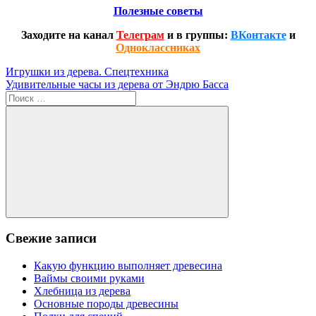
Полезные советы
Заходите на канал
Телеграм
и в группы:
ВКонтакте
и
Одноклассниках
Навигация
Предыдущая
Игрушки из дерева. Спецтехника
запись:
Следующая
Удивительные часы из дерева от Эндрю Басса
по
запись:
Поиск
записям
для:
Поиск
Свежие записи
Какую функцию выполняет древесина
Ваймы своими руками
Хлебница из дерева
Основные породы древесины