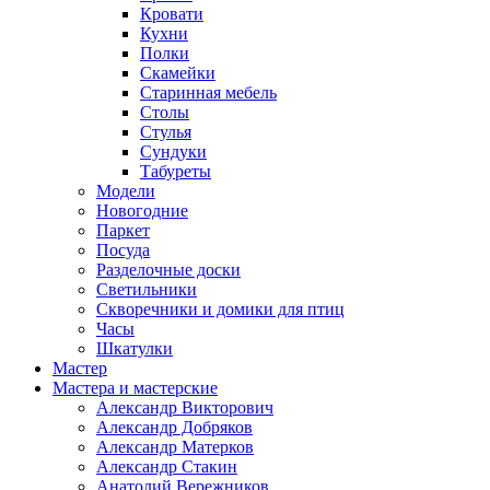
Кровати
Кухни
Полки
Скамейки
Старинная мебель
Столы
Стулья
Сундуки
Табуреты
Модели
Новогодние
Паркет
Посуда
Разделочные доски
Светильники
Скворечники и домики для птиц
Часы
Шкатулки
Мастер
Мастера и мастерские
Александр Викторович
Александр Добряков
Александр Матерков
Александр Стакин
Анатолий Вережников