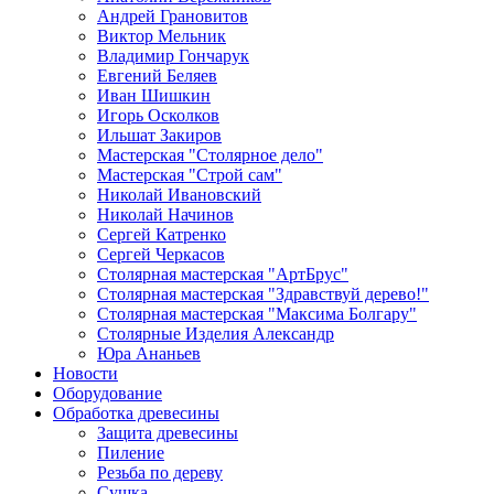
Андрей Грановитов
Виктор Мельник
Владимир Гончарук
Евгений Беляев
Иван Шишкин
Игорь Осколков
Ильшат Закиров
Мастерская "Столярное дело"
Мастерская "Строй сам"
Николай Ивановский
Николай Начинов
Сергей Катренко
Сергей Черкасов
Столярная мастерская "АртБрус"
Столярная мастерская "Здравствуй дерево!"
Столярная мастерская "Максима Болгару"
Столярные Изделия Александр
Юра Ананьев
Новости
Оборудование
Обработка древесины
Защита древесины
Пиление
Резьба по дереву
Сушка