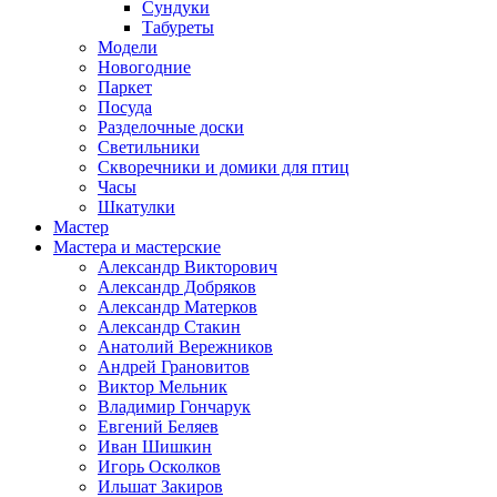
Сундуки
Табуреты
Модели
Новогодние
Паркет
Посуда
Разделочные доски
Светильники
Скворечники и домики для птиц
Часы
Шкатулки
Мастер
Мастера и мастерские
Александр Викторович
Александр Добряков
Александр Матерков
Александр Стакин
Анатолий Вережников
Андрей Грановитов
Виктор Мельник
Владимир Гончарук
Евгений Беляев
Иван Шишкин
Игорь Осколков
Ильшат Закиров