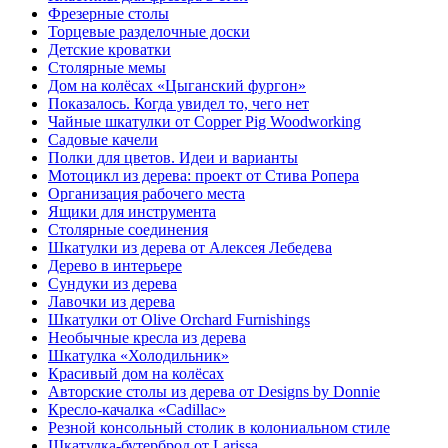
Фрезерные столы
Торцевые разделочные доски
Детские кроватки
Столярные мемы
Дом на колёсах «Цыганский фургон»
Показалось. Когда увидел то, чего нет
Чайные шкатулки от Copper Pig Woodworking
Садовые качели
Полки для цветов. Идеи и варианты
Мотоцикл из дерева: проект от Стива Ропера
Организация рабочего места
Ящики для инструмента
Столярные соединения
Шкатулки из дерева от Алексея Лебедева
Дерево в интерьере
Сундуки из дерева
Лавочки из дерева
Шкатулки от Olive Orchard Furnishings
Необычные кресла из дерева
Шкатулка «Холодильник»
Красивый дом на колёсах
Авторские столы из дерева от Designs by Donnie
Кресло-качалка «Cadillac»
Резной консольный столик в колониальном стиле
Шкатулка-бутерброд от Larissa