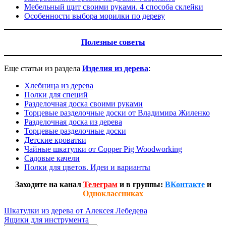
Мебельный щит своими руками. 4 способа склейки
Особенности выбора морилки по дереву
Полезные совет
ы
Еще статьи из раздела
Изделия из дерева
:
Хлебница из дерева
Полки для специй
Разделочная доска своими руками
Торцевые разделочные доски от Владимира Жиленко
Разделочная доска из дерева
Торцевые разделочные доски
Детские кроватки
Чайные шкатулки от Copper Pig Woodworking
Садовые качели
Полки для цветов. Идеи и варианты
Заходите на канал
Телеграм
и в группы:
ВКонтакте
и
Одноклассниках
Навигация
Предыдущая
Шкатулки из дерева от Алексея Лебедева
запись:
Следующая
Ящики для инструмента