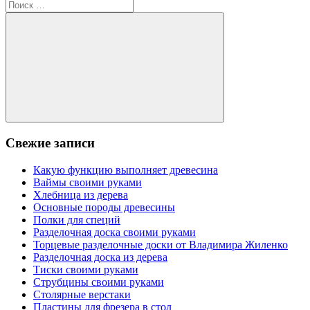
по
запись:
Поиск
записям
для:
Поиск
Свежие записи
Какую функцию выполняет древесина
Ваймы своими руками
Хлебница из дерева
Основные породы древесины
Полки для специй
Разделочная доска своими руками
Торцевые разделочные доски от Владимира Жиленко
Разделочная доска из дерева
Тиски своими руками
Струбцины своими руками
Столярные верстаки
Пластины для фрезера в стол