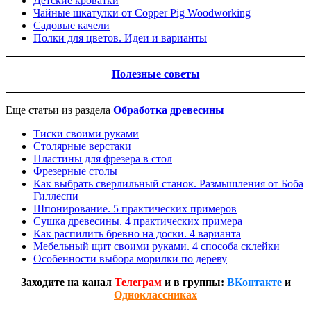
Детские кроватки
Чайные шкатулки от Copper Pig Woodworking
Садовые качели
Полки для цветов. Идеи и варианты
Полезные советы
Еще статьи из раздела
Обработка древесины
Тиски своими руками
Столярные верстаки
Пластины для фрезера в стол
Фрезерные столы
Как выбрать сверлильный станок. Размышления от Боба
Гиллеспи
Шпонирование. 5 практических примеров
Сушка древесины. 4 практических примера
Как распилить бревно на доски. 4 варианта
Мебельный щит своими руками. 4 способа склейки
Особенности выбора морилки по дереву
Заходите на канал
Телеграм
и в группы:
ВКонтакте
и
Одноклассниках