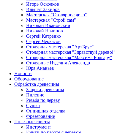
Игорь Осколков
Ильшат Закиров
Мастерская "Столярное дело"
Мастерская "Строй сам"
Николай Ивановский
Николай Начинов
Сергей Катренко
Сергей Черкасов
Столярная мастерская "АртБрус"
Столярная мастерская "Здравствуй дерево!"
Столярная мастерская "Максима Болгару"
Столярные Изделия Александр
Юра Ананьев
Новости
Оборудование
Обработка древесины
Защита древесины
Пиление
Резьба по дереву
Сушка
Финишная отделка
Фрезерование
Полезные советы
Инструмент
Книги по работе с деревом