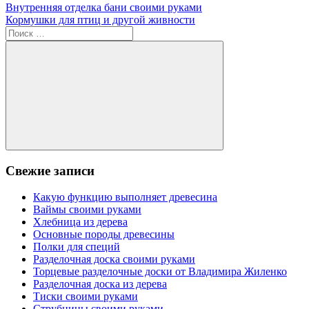
Навигация
Предыдущая
Внутренняя отделка бани своими руками
запись:
Следующая
Кормушки для птиц и другой живности
по
запись:
Поиск
записям
для:
Поиск
Свежие записи
Какую функцию выполняет древесина
Ваймы своими руками
Хлебница из дерева
Основные породы древесины
Полки для специй
Разделочная доска своими руками
Торцевые разделочные доски от Владимира Жиленко
Разделочная доска из дерева
Тиски своими руками
Струбцины своими руками