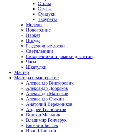
Столы
Стулья
Сундуки
Табуреты
Модели
Новогодние
Паркет
Посуда
Разделочные доски
Светильники
Скворечники и домики для птиц
Часы
Шкатулки
Мастер
Мастера и мастерские
Александр Викторович
Александр Добряков
Александр Матерков
Александр Стакин
Анатолий Вережников
Андрей Грановитов
Виктор Мельник
Владимир Гончарук
Евгений Беляев
Иван Шишкин