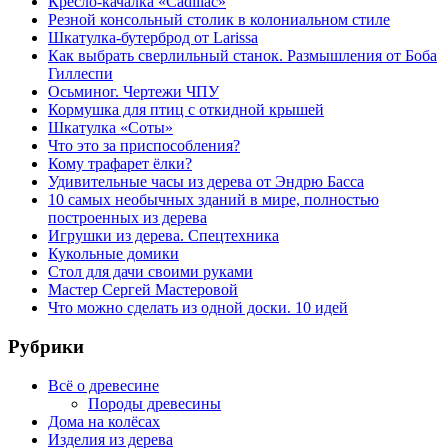
Кресло-качалка «Cadillac»
Резной консольный столик в колониальном стиле
Шкатулка-бутерброд от Larissa
Как выбрать сверлильный станок. Размышления от Боба
Гиллеспи
Осьминог. Чертежи ЧПУ
Кормушка для птиц с откидной крышей
Шкатулка «Соты»
Что это за приспособления?
Кому трафарет ёлки?
Удивительные часы из дерева от Эндрю Басса
10 самых необычных зданий в мире, полностью
построенных из дерева
Игрушки из дерева. Спецтехника
Кукольные домики
Стол для дачи своими руками
Мастер Сергей Мастеровой
Что можно сделать из одной доски. 10 идей
Рубрики
Всё о древесине
Породы древесины
Дома на колёсах
Изделия из дерева