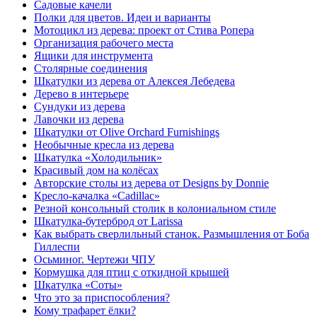
Садовые качели
Полки для цветов. Идеи и варианты
Мотоцикл из дерева: проект от Стива Ропера
Организация рабочего места
Ящики для инструмента
Столярные соединения
Шкатулки из дерева от Алексея Лебедева
Дерево в интерьере
Сундуки из дерева
Лавочки из дерева
Шкатулки от Olive Orchard Furnishings
Необычные кресла из дерева
Шкатулка «Холодильник»
Красивый дом на колёсах
Авторские столы из дерева от Designs by Donnie
Кресло-качалка «Cadillac»
Резной консольный столик в колониальном стиле
Шкатулка-бутерброд от Larissa
Как выбрать сверлильный станок. Размышления от Боба
Гиллеспи
Осьминог. Чертежи ЧПУ
Кормушка для птиц с откидной крышей
Шкатулка «Соты»
Что это за приспособления?
Кому трафарет ёлки?