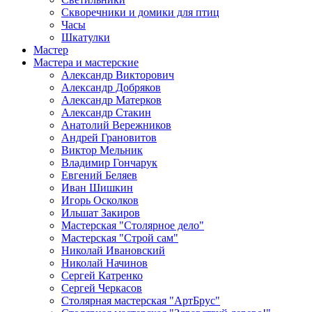
Скворечники и домики для птиц
Часы
Шкатулки
Мастер
Мастера и мастерские
Александр Викторович
Александр Добряков
Александр Матерков
Александр Стакин
Анатолий Вережников
Андрей Грановитов
Виктор Мельник
Владимир Гончарук
Евгений Беляев
Иван Шишкин
Игорь Осколков
Ильшат Закиров
Мастерская "Столярное дело"
Мастерская "Строй сам"
Николай Ивановский
Николай Начинов
Сергей Катренко
Сергей Черкасов
Столярная мастерская "АртБрус"