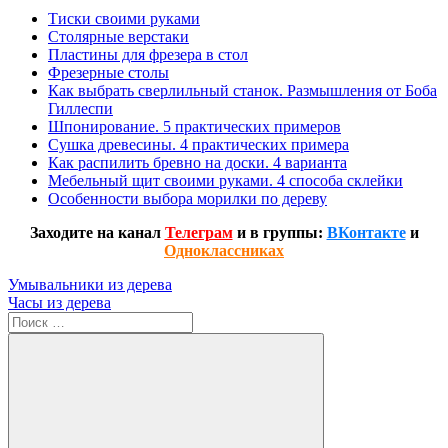
Тиски своими руками
Столярные верстаки
Пластины для фрезера в стол
Фрезерные столы
Как выбрать сверлильный станок. Размышления от Боба
Гиллеспи
Шпонирование. 5 практических примеров
Сушка древесины. 4 практических примера
Как распилить бревно на доски. 4 варианта
Мебельный щит своими руками. 4 способа склейки
Особенности выбора морилки по дереву
Заходите на канал
Телеграм
и в группы:
ВКонтакте
и
Одноклассниках
Навигация
Предыдущая
Умывальники из дерева
запись:
Следующая
Часы из дерева
по
запись:
Поиск
записям
для: