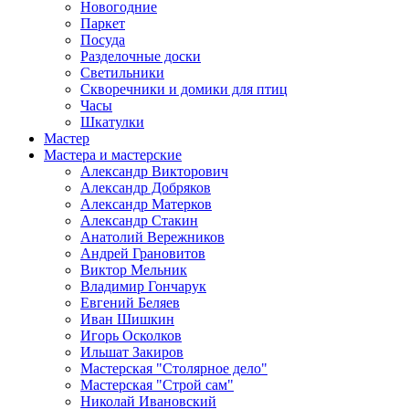
Новогодние
Паркет
Посуда
Разделочные доски
Светильники
Скворечники и домики для птиц
Часы
Шкатулки
Мастер
Мастера и мастерские
Александр Викторович
Александр Добряков
Александр Матерков
Александр Стакин
Анатолий Вережников
Андрей Грановитов
Виктор Мельник
Владимир Гончарук
Евгений Беляев
Иван Шишкин
Игорь Осколков
Ильшат Закиров
Мастерская "Столярное дело"
Мастерская "Строй сам"
Николай Ивановский