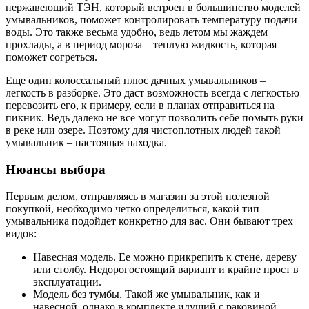
нержавеющий ТЭН, который встроен в большинство моделей
умывальников, поможет контролировать температуру подачи
воды. Это также весьма удобно, ведь летом мы жаждем
прохлады, а в период мороза – теплую жидкость, которая
поможет согреться.
Еще один колоссальный плюс дачных умывальников –
легкость в разборке. Это даст возможность всегда с легкостью
перевозить его, к примеру, если в планах отправиться на
пикник. Ведь далеко не все могут позволить себе помыть руки
в реке или озере. Поэтому для чистоплотных людей такой
умывальник – настоящая находка.
Нюансы выбора
Первым делом, отправляясь в магазин за этой полезной
покупкой, необходимо четко определиться, какой тип
умывальника подойдет конкретно для вас. Они бывают трех
видов:
Навесная модель. Ее можно прикрепить к стене, дереву
или столбу. Недорогостоящий вариант и крайне прост в
эксплуатации.
Модель без тумбы. Такой же умывальник, как и
навесной, однако в комплекте идущий с раковиной.