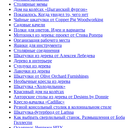
Столярные мемы
Дом на колёсах «Цыганский фургон»
Показалось. Когда увидел то, чего нет
Чайные шкатулки от Copper Pig Woodworking
Садовые качели
Полки для цветов. Идеи и варианты
Мотоцикл из дерева: проект от Стива Ропера
Организация рабочего места
Ящики для инструмента
Столярные соединения
Шкатулки из дерева от Алексея Лебедева
Дерево в интерьере
Сундуки из дерева
Лавочки из дерева
Шкатулки от Olive Orchard Furnishings
Необычные кресла из дерева
Шкатулка «Холодильник»
Красивый дом на колёсах
Авторские столы из дерева от Designs by Donnie
Кресло-качалка «Cadillac»
Резной консольный столик в колониальном стиле
Шкатулка-бутерброд от Larissa
Как выбрать сверлильный станок. Размышления от Боба
Гиллеспи
Осьминог. Чертежи ЧПУ