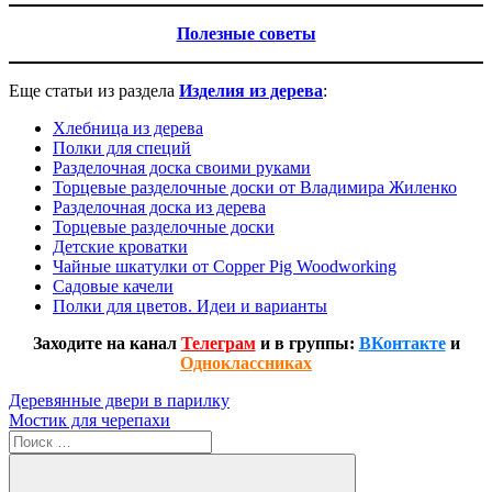
Полезные советы
Еще статьи из раздела
Изделия из дерева
:
Хлебница из дерева
Полки для специй
Разделочная доска своими руками
Торцевые разделочные доски от Владимира Жиленко
Разделочная доска из дерева
Торцевые разделочные доски
Детские кроватки
Чайные шкатулки от Copper Pig Woodworking
Садовые качели
Полки для цветов. Идеи и варианты
Заходите на канал
Телеграм
и в группы:
ВКонтакте
и
Одноклассниках
Навигация
Предыдущая
Деревянные двери в парилку
запись:
Следующая
Мостик для черепахи
по
запись:
Поиск
записям
для: