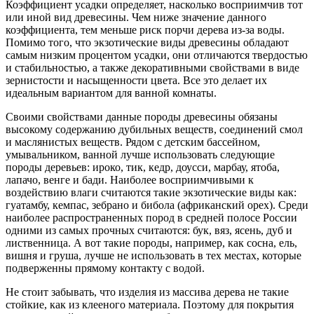
Коэффициент усадки определяет, насколько восприимчив тот
или иной вид древесины. Чем ниже значение данного
коэффициента, тем меньше риск порчи дерева из-за воды.
Помимо того, что экзотические виды древесины обладают
самым низким процентом усадки, они отличаются твердостью
и стабильностью, а также декоративными свойствами в виде
зернистости и насыщенности цвета. Все это делает их
идеальным вариантом для ванной комнаты.
Своими свойствами данные породы древесины обязаны
высокому содержанию дубильных веществ, соединений смол
и маслянистых веществ. Рядом с детским бассейном,
умывальником, ванной лучше использовать следующие
породы деревьев: ироко, тик, кедр, доусси, марбау, ятоба,
лапачо, венге и бади. Наиболее восприимчивыми к
воздействию влаги считаются такие экзотические виды как:
гуатамбу, кемпас, зебрано и бибола (африканский орех). Среди
наиболее распространенных пород в средней полосе России
одними из самых прочных считаются: бук, вяз, ясень, дуб и
лиственница. А вот такие породы, например, как сосна, ель,
вишня и груша, лучше не использовать в тех местах, которые
подверженны прямому контакту с водой.
Не стоит забывать, что изделия из массива дерева не такие
стойкие, как из клееного материала. Поэтому для покрытия