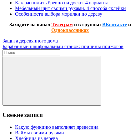
Как распилить бревно на доски. 4 варианта
Мебельный щит своими руками. 4 способа склейки
Особенности выбора морилки по дереву
Заходите на канал
Телеграм
и в группы:
ВКонтакте
и
Одноклассниках
Навигация
Предыдущая
Защита деревянного дома
запись:
Следующая
Барабанный шлифовальный станок: причины прижогов
по
запись:
Поиск
записям
для:
Поиск
Свежие записи
Какую функцию выполняет древесина
Ваймы своими руками
Хлебница из дерева