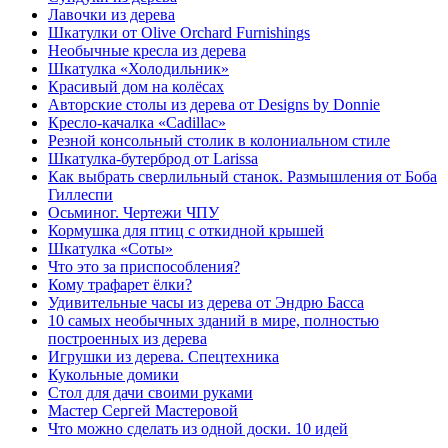
Лавочки из дерева
Шкатулки от Olive Orchard Furnishings
Необычные кресла из дерева
Шкатулка «Холодильник»
Красивый дом на колёсах
Авторские столы из дерева от Designs by Donnie
Кресло-качалка «Cadillac»
Резной консольный столик в колониальном стиле
Шкатулка-бутерброд от Larissa
Как выбрать сверлильный станок. Размышления от Боба
Гиллеспи
Осьминог. Чертежи ЧПУ
Кормушка для птиц с откидной крышей
Шкатулка «Соты»
Что это за приспособления?
Кому трафарет ёлки?
Удивительные часы из дерева от Эндрю Басса
10 самых необычных зданий в мире, полностью
построенных из дерева
Игрушки из дерева. Спецтехника
Кукольные домики
Стол для дачи своими руками
Мастер Сергей Мастеровой
Что можно сделать из одной доски. 10 идей