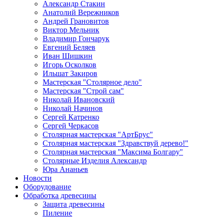
Александр Стакин
Анатолий Вережников
Андрей Грановитов
Виктор Мельник
Владимир Гончарук
Евгений Беляев
Иван Шишкин
Игорь Осколков
Ильшат Закиров
Мастерская "Столярное дело"
Мастерская "Строй сам"
Николай Ивановский
Николай Начинов
Сергей Катренко
Сергей Черкасов
Столярная мастерская "АртБрус"
Столярная мастерская "Здравствуй дерево!"
Столярная мастерская "Максима Болгару"
Столярные Изделия Александр
Юра Ананьев
Новости
Оборудование
Обработка древесины
Защита древесины
Пиление