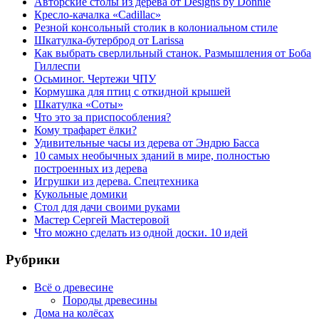
Авторские столы из дерева от Designs by Donnie
Кресло-качалка «Cadillac»
Резной консольный столик в колониальном стиле
Шкатулка-бутерброд от Larissa
Как выбрать сверлильный станок. Размышления от Боба
Гиллеспи
Осьминог. Чертежи ЧПУ
Кормушка для птиц с откидной крышей
Шкатулка «Соты»
Что это за приспособления?
Кому трафарет ёлки?
Удивительные часы из дерева от Эндрю Басса
10 самых необычных зданий в мире, полностью
построенных из дерева
Игрушки из дерева. Спецтехника
Кукольные домики
Стол для дачи своими руками
Мастер Сергей Мастеровой
Что можно сделать из одной доски. 10 идей
Рубрики
Всё о древесине
Породы древесины
Дома на колёсах