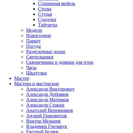
Старинная мебель
Столы
Стулья
Сундуки
Табуреты
Модели
Новогодние
Паркет
Посуда
Разделочные доски
Светильники
Скворечники и домики для птиц
Часы
Шкатулки
Мастер
Мастера и мастерские
Александр Викторович
Александр Добряков
Александр Матерков
Александр Стакин
Анатолий Вережников
Андрей Грановитов
Виктор Мельник
Владимир Гончарук
Евгений Беляев