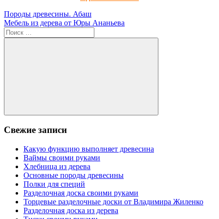
Навигация
Предыдущая
Породы древесины. Абаш
запись:
Следующая
Мебель из дерева от Юры Ананьева
по
запись:
Поиск
записям
для:
Поиск
Свежие записи
Какую функцию выполняет древесина
Ваймы своими руками
Хлебница из дерева
Основные породы древесины
Полки для специй
Разделочная доска своими руками
Торцевые разделочные доски от Владимира Жиленко
Разделочная доска из дерева