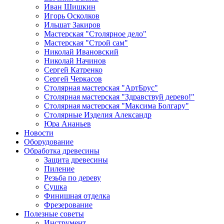
Иван Шишкин
Игорь Осколков
Ильшат Закиров
Мастерская "Столярное дело"
Мастерская "Строй сам"
Николай Ивановский
Николай Начинов
Сергей Катренко
Сергей Черкасов
Столярная мастерская "АртБрус"
Столярная мастерская "Здравствуй дерево!"
Столярная мастерская "Максима Болгару"
Столярные Изделия Александр
Юра Ананьев
Новости
Оборудование
Обработка древесины
Защита древесины
Пиление
Резьба по дереву
Сушка
Финишная отделка
Фрезерование
Полезные советы
Инструмент