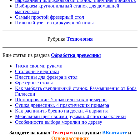
Барабанный шлифовальный станок: причины прижогов
Выбираем круглопильный станок для домашней
мастерской
Самый простой фрезерный стол
Пильный узел из циркулярной пилы
Рубрика
Технология
Еще статьи из раздела
Обработка древесины
Тиски своими руками
Столярные верстаки
Пластины для фрезера в стол
Фрезерные столы
Как выбрать сверлильный станок. Размышления от Боба
Гиллеспи
Шпонирование. 5 практических примеров
Сушка древесины. 4 практических примера
Как распилить бревно на доски. 4 варианта
Мебельный щит своими руками. 4 способа склейки
Особенности выбора морилки по дереву
Заходите на канал
Телеграм
и в группы:
ВКонтакте
и
Одноклассниках