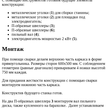
С помощью инструментов готовим будущие элементы
конструкции:
металлические уголки (
1
) для сборки станины;
металлические уголки (
2
) для площадки под
электродвигатель;
П-образные швеллеры (
3
);
П-образные швеллеры (
6
);
пильный вал (
4
);
электродвигатель мощностью 2 кВт (
5
).
Монтаж
При помощи сварки делаем верхнюю часть каркаса в форме
прямоугольника. Размеры сторон 600х500 мм. С соблюдением
геометрии (равные диагонали) привариваем 4 ножки высотой
750 мм каждая.
Для придания жесткости конструкции с помощью сварки
монтируем нижнюю часть каркаса.
Конструктив будущего станка готов.
На два П-образных швеллера
3
монтируем вал пильного
диска, также купленного на барахолке. Далее устанавливаем