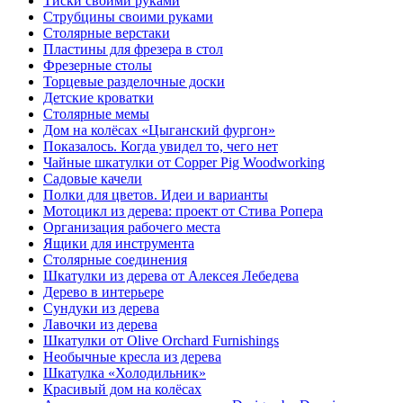
Тиски своими руками
Струбцины своими руками
Столярные верстаки
Пластины для фрезера в стол
Фрезерные столы
Торцевые разделочные доски
Детские кроватки
Столярные мемы
Дом на колёсах «Цыганский фургон»
Показалось. Когда увидел то, чего нет
Чайные шкатулки от Copper Pig Woodworking
Садовые качели
Полки для цветов. Идеи и варианты
Мотоцикл из дерева: проект от Стива Ропера
Организация рабочего места
Ящики для инструмента
Столярные соединения
Шкатулки из дерева от Алексея Лебедева
Дерево в интерьере
Сундуки из дерева
Лавочки из дерева
Шкатулки от Olive Orchard Furnishings
Необычные кресла из дерева
Шкатулка «Холодильник»
Красивый дом на колёсах