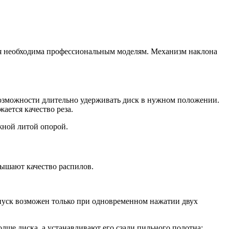
ия необходима профессиональным моделям. Механизм наклона
озможности длительно удерживать диск в нужном положении.
ается качество реза.
жной литой опорой.
ышают качество распилов.
пуск возможен только при одновременном нажатии двух
ще диска, а устанавливают его сзади пильного полотна;