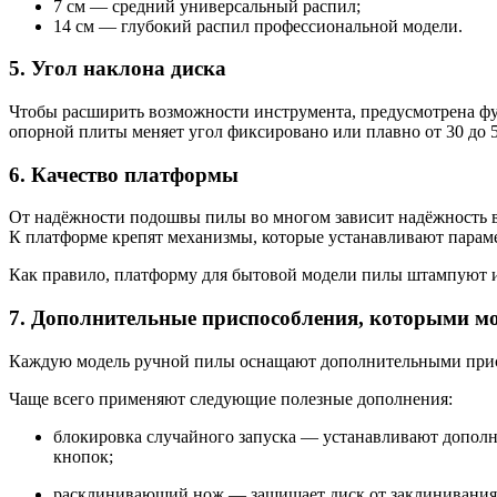
7 см — средний универсальный распил;
14 см — глубокий распил профессиональной модели.
5. Угол наклона диска
Чтобы расширить возможности инструмента, предусмотрена фу
опорной плиты меняет угол фиксировано или плавно от 30 до 5
6. Качество платформы
От надёжности подошвы пилы во многом зависит надёжность в
К платформе крепят механизмы, которые устанавливают парамет
Как правило, платформу для бытовой модели пилы штампуют и
7. Дополнительные приспособления, которыми м
Каждую модель ручной пилы оснащают дополнительными присп
Чаще всего применяют следующие полезные дополнения:
блокировка случайного запуска — устанавливают дополн
кнопок;
расклинивающий нож — защищает диск от заклинивания, к