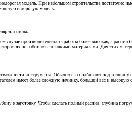
едорогая модель. При небольшом строительстве достаточно им
 мощную и дорогую модель.
улярной пилы.
том случае производительность работы более высокая, а распил 
 скоростях не работают с плавкими материалами. Для этих мате
возможности инструмента. Обычно его подбирают под толщину 
гателем имеет более сложную начинку, больший вес и высокую 
убину в заготовку. Чтобы сделать полный распил, глубина погр