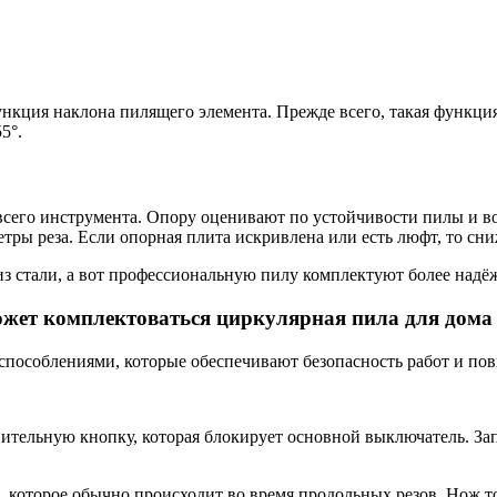
нкция наклона пилящего элемента. Прежде всего, такая функц
5°.
сего инструмента. Опору оценивают по устойчивости пилы и в
ры реза. Если опорная плита искривлена или есть люфт, то сниж
з стали, а вот профессиональную пилу комплектуют более надё
ожет комплектоваться циркулярная пила для дома
особлениями, которые обеспечивают безопасность работ и пов
ительную кнопку, которая блокирует основной выключатель. За
оторое обычно происходит во время продольных резов. Нож тол