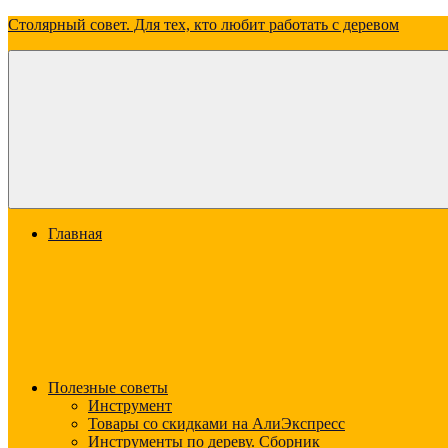
Перейти
Столярный совет. Для тех, кто любит работать с деревом
к
содержимому
Всё
о
дереве:
о
свойствах,
видах
и
применении
Меню
Главная
Полезные советы
Инструмент
Товары со скидками на АлиЭкспресс
Инструменты по дереву. Сборник