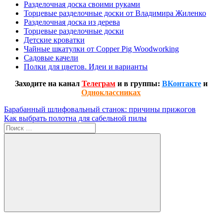
Разделочная доска своими руками
Торцевые разделочные доски от Владимира Жиленко
Разделочная доска из дерева
Торцевые разделочные доски
Детские кроватки
Чайные шкатулки от Copper Pig Woodworking
Садовые качели
Полки для цветов. Идеи и варианты
Заходите на канал
Телеграм
и в группы:
ВКонтакте
и
Одноклассниках
Навигация
Предыдущая
Барабанный шлифовальный станок: причины прижогов
запись:
Следующая
Как выбрать полотна для сабельной пилы
по
запись:
Поиск
записям
для:
Поиск