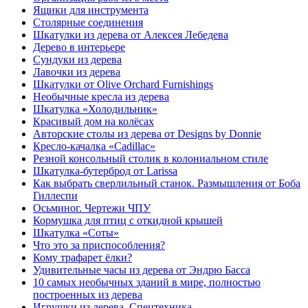
Ящики для инструмента
Столярные соединения
Шкатулки из дерева от Алексея Лебедева
Дерево в интерьере
Сундуки из дерева
Лавочки из дерева
Шкатулки от Olive Orchard Furnishings
Необычные кресла из дерева
Шкатулка «Холодильник»
Красивый дом на колёсах
Авторские столы из дерева от Designs by Donnie
Кресло-качалка «Cadillac»
Резной консольный столик в колониальном стиле
Шкатулка-бутерброд от Larissa
Как выбрать сверлильный станок. Размышления от Боба
Гиллеспи
Осьминог. Чертежи ЧПУ
Кормушка для птиц с откидной крышей
Шкатулка «Соты»
Что это за приспособления?
Кому трафарет ёлки?
Удивительные часы из дерева от Эндрю Басса
10 самых необычных зданий в мире, полностью
построенных из дерева
Игрушки из дерева. Спецтехника