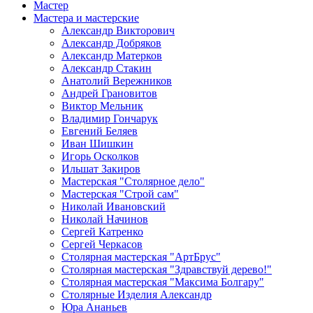
Мастер
Мастера и мастерские
Александр Викторович
Александр Добряков
Александр Матерков
Александр Стакин
Анатолий Вережников
Андрей Грановитов
Виктор Мельник
Владимир Гончарук
Евгений Беляев
Иван Шишкин
Игорь Осколков
Ильшат Закиров
Мастерская "Столярное дело"
Мастерская "Строй сам"
Николай Ивановский
Николай Начинов
Сергей Катренко
Сергей Черкасов
Столярная мастерская "АртБрус"
Столярная мастерская "Здравствуй дерево!"
Столярная мастерская "Максима Болгару"
Столярные Изделия Александр
Юра Ананьев