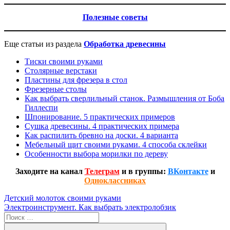
Полезные советы
Еще статьи из раздела
Обработка древесины
Тиски своими руками
Столярные верстаки
Пластины для фрезера в стол
Фрезерные столы
Как выбрать сверлильный станок. Размышления от Боба
Гиллеспи
Шпонирование. 5 практических примеров
Сушка древесины. 4 практических примера
Как распилить бревно на доски. 4 варианта
Мебельный щит своими руками. 4 способа склейки
Особенности выбора морилки по дереву
Заходите на канал
Телеграм
и в группы:
ВКонтакте
и
Одноклассниках
Навигация
Предыдущая
Детский молоток своими руками
запись:
Следующая
Электроинструмент. Как выбрать электролобзик
по
запись:
Поиск
записям
для: