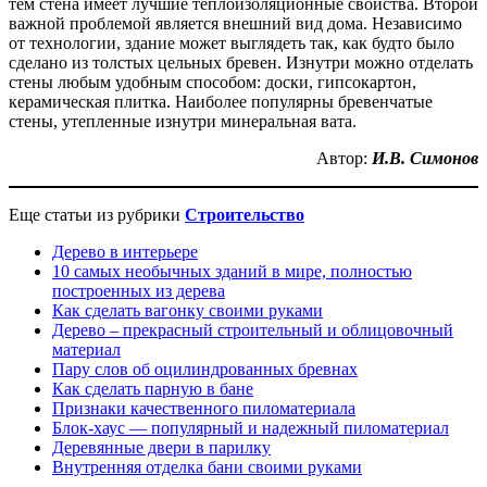
тем стена имеет лучшие теплоизоляционные свойства. Второй
важной проблемой является внешний вид дома. Независимо
от технологии, здание может выглядеть так, как будто было
сделано из толстых цельных бревен. Изнутри можно отделать
стены любым удобным способом: доски, гипсокартон,
керамическая плитка. Наиболее популярны бревенчатые
стены, утепленные изнутри минеральная вата.
Автор:
И.В. Симонов
Еще статьи из рубрики
Строительство
Дерево в интерьере
10 самых необычных зданий в мире, полностью
построенных из дерева
Как сделать вагонку своими руками
Дерево – прекрасный строительный и облицовочный
материал
Пару слов об оцилиндрованных бревнах
Как сделать парную в бане
Признаки качественного пиломатериала
Блок-хаус — популярный и надежный пиломатериал
Деревянные двери в парилку
Внутренняя отделка бани своими руками