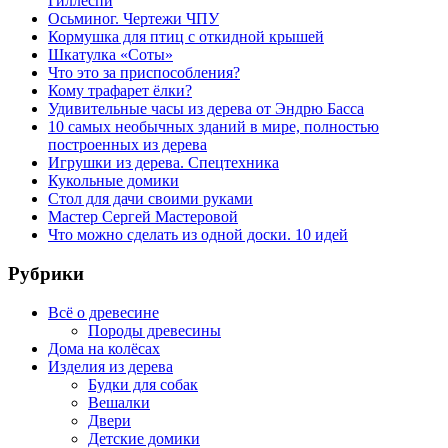
Гиллеспи
Осьминог. Чертежи ЧПУ
Кормушка для птиц с откидной крышей
Шкатулка «Соты»
Что это за приспособления?
Кому трафарет ёлки?
Удивительные часы из дерева от Эндрю Басса
10 самых необычных зданий в мире, полностью
построенных из дерева
Игрушки из дерева. Спецтехника
Кукольные домики
Стол для дачи своими руками
Мастер Сергей Мастеровой
Что можно сделать из одной доски. 10 идей
Рубрики
Всё о древесине
Породы древесины
Дома на колёсах
Изделия из дерева
Будки для собак
Вешалки
Двери
Детские домики