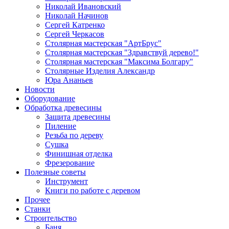
Николай Ивановский
Николай Начинов
Сергей Катренко
Сергей Черкасов
Столярная мастерская "АртБрус"
Столярная мастерская "Здравствуй дерево!"
Столярная мастерская "Максима Болгару"
Столярные Изделия Александр
Юра Ананьев
Новости
Оборудование
Обработка древесины
Защита древесины
Пиление
Резьба по дереву
Сушка
Финишная отделка
Фрезерование
Полезные советы
Инструмент
Книги по работе с деревом
Прочее
Станки
Строительство
Баня