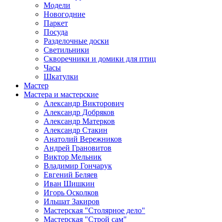
Модели
Новогодние
Паркет
Посуда
Разделочные доски
Светильники
Скворечники и домики для птиц
Часы
Шкатулки
Мастер
Мастера и мастерские
Александр Викторович
Александр Добряков
Александр Матерков
Александр Стакин
Анатолий Вережников
Андрей Грановитов
Виктор Мельник
Владимир Гончарук
Евгений Беляев
Иван Шишкин
Игорь Осколков
Ильшат Закиров
Мастерская "Столярное дело"
Мастерская "Строй сам"