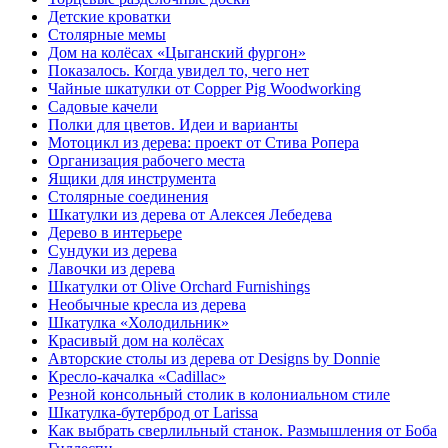
Детские кроватки
Столярные мемы
Дом на колёсах «Цыганский фургон»
Показалось. Когда увидел то, чего нет
Чайные шкатулки от Copper Pig Woodworking
Садовые качели
Полки для цветов. Идеи и варианты
Мотоцикл из дерева: проект от Стива Ропера
Организация рабочего места
Ящики для инструмента
Столярные соединения
Шкатулки из дерева от Алексея Лебедева
Дерево в интерьере
Сундуки из дерева
Лавочки из дерева
Шкатулки от Olive Orchard Furnishings
Необычные кресла из дерева
Шкатулка «Холодильник»
Красивый дом на колёсах
Авторские столы из дерева от Designs by Donnie
Кресло-качалка «Cadillac»
Резной консольный столик в колониальном стиле
Шкатулка-бутерброд от Larissa
Как выбрать сверлильный станок. Размышления от Боба