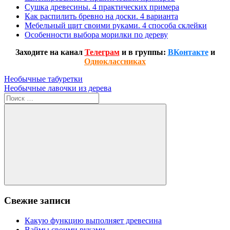
Сушка древесины. 4 практических примера
Как распилить бревно на доски. 4 варианта
Мебельный щит своими руками. 4 способа склейки
Особенности выбора морилки по дереву
Заходите на канал
Телеграм
и в группы:
ВКонтакте
и
Одноклассниках
Навигация
Предыдущая
Необычные табуретки
запись:
Следующая
Необычные лавочки из дерева
по
запись:
Поиск
записям
для:
Поиск
Свежие записи
Какую функцию выполняет древесина
Ваймы своими руками