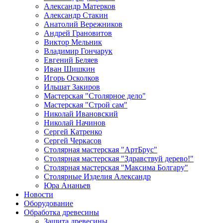
Александр Матерков
Александр Стакин
Анатолий Вережников
Андрей Грановитов
Виктор Мельник
Владимир Гончарук
Евгений Беляев
Иван Шишкин
Игорь Осколков
Ильшат Закиров
Мастерская "Столярное дело"
Мастерская "Строй сам"
Николай Ивановский
Николай Начинов
Сергей Катренко
Сергей Черкасов
Столярная мастерская "АртБрус"
Столярная мастерская "Здравствуй дерево!"
Столярная мастерская "Максима Болгару"
Столярные Изделия Александр
Юра Ананьев
Новости
Оборудование
Обработка древесины
Защита древесины