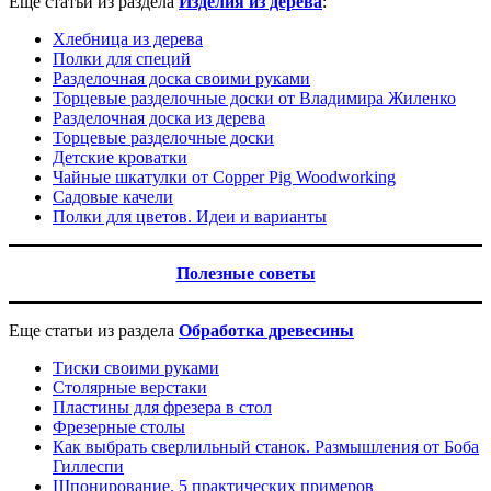
Еще статьи из раздела
И
зделия из дерева
:
Хлебница из дерева
Полки для специй
Разделочная доска своими руками
Торцевые разделочные доски от Владимира Жиленко
Разделочная доска из дерева
Торцевые разделочные доски
Детские кроватки
Чайные шкатулки от Copper Pig Woodworking
Садовые качели
Полки для цветов. Идеи и варианты
Полезные советы
Еще статьи из раздела
Обработка древесины
Тиски своими руками
Столярные верстаки
Пластины для фрезера в стол
Фрезерные столы
Как выбрать сверлильный станок. Размышления от Боба
Гиллеспи
Шпонирование. 5 практических примеров