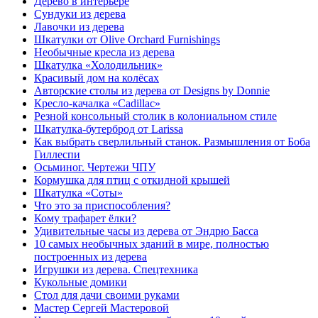
Дерево в интерьере
Сундуки из дерева
Лавочки из дерева
Шкатулки от Olive Orchard Furnishings
Необычные кресла из дерева
Шкатулка «Холодильник»
Красивый дом на колёсах
Авторские столы из дерева от Designs by Donnie
Кресло-качалка «Cadillac»
Резной консольный столик в колониальном стиле
Шкатулка-бутерброд от Larissa
Как выбрать сверлильный станок. Размышления от Боба
Гиллеспи
Осьминог. Чертежи ЧПУ
Кормушка для птиц с откидной крышей
Шкатулка «Соты»
Что это за приспособления?
Кому трафарет ёлки?
Удивительные часы из дерева от Эндрю Басса
10 самых необычных зданий в мире, полностью
построенных из дерева
Игрушки из дерева. Спецтехника
Кукольные домики
Стол для дачи своими руками
Мастер Сергей Мастеровой