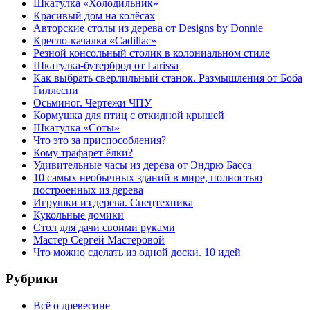
Шкатулка «Холодильник»
Красивый дом на колёсах
Авторские столы из дерева от Designs by Donnie
Кресло-качалка «Cadillac»
Резной консольный столик в колониальном стиле
Шкатулка-бутерброд от Larissa
Как выбрать сверлильный станок. Размышления от Боба
Гиллеспи
Осьминог. Чертежи ЧПУ
Кормушка для птиц с откидной крышей
Шкатулка «Соты»
Что это за приспособления?
Кому трафарет ёлки?
Удивительные часы из дерева от Эндрю Басса
10 самых необычных зданий в мире, полностью
построенных из дерева
Игрушки из дерева. Спецтехника
Кукольные домики
Стол для дачи своими руками
Мастер Сергей Мастеровой
Что можно сделать из одной доски. 10 идей
Рубрики
Всё о древесине