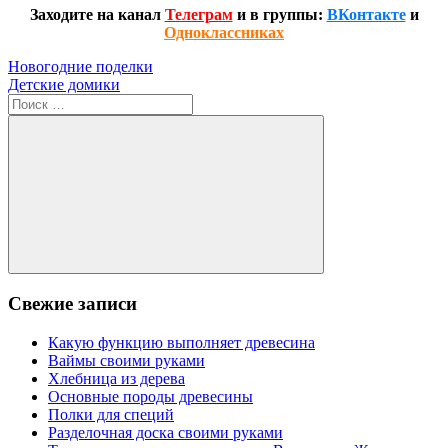
Заходите на канал
Телеграм
и в группы:
ВКонтакте
и
Одноклассниках
Навигация
Предыдущая
Новогодние поделки
запись:
Следующая
Детские домики
по
запись:
Поиск
записям
для:
Поиск
Свежие записи
Какую функцию выполняет древесина
Ваймы своими руками
Хлебница из дерева
Основные породы древесины
Полки для специй
Разделочная доска своими руками