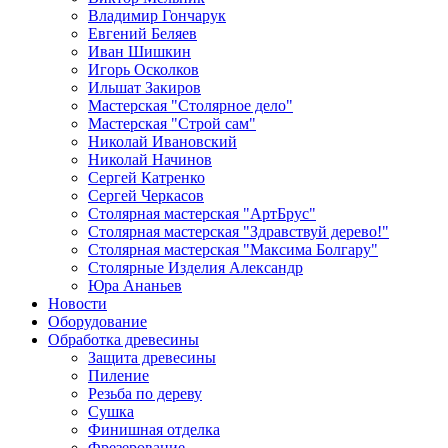
Владимир Гончарук
Евгений Беляев
Иван Шишкин
Игорь Осколков
Ильшат Закиров
Мастерская "Столярное дело"
Мастерская "Строй сам"
Николай Ивановский
Николай Начинов
Сергей Катренко
Сергей Черкасов
Столярная мастерская "АртБрус"
Столярная мастерская "Здравствуй дерево!"
Столярная мастерская "Максима Болгару"
Столярные Изделия Александр
Юра Ананьев
Новости
Оборудование
Обработка древесины
Защита древесины
Пиление
Резьба по дереву
Сушка
Финишная отделка
Фрезерование