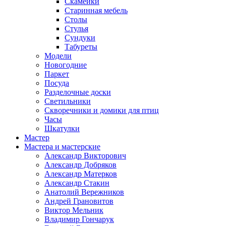
Скамейки
Старинная мебель
Столы
Стулья
Сундуки
Табуреты
Модели
Новогодние
Паркет
Посуда
Разделочные доски
Светильники
Скворечники и домики для птиц
Часы
Шкатулки
Мастер
Мастера и мастерские
Александр Викторович
Александр Добряков
Александр Матерков
Александр Стакин
Анатолий Вережников
Андрей Грановитов
Виктор Мельник
Владимир Гончарук