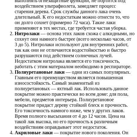
выполнять огнезащитные функции, не портится под
воздействием ультрафиолета, замедляет процесс
старения дерева. Срок службы данного лака очень
длительный. К его недостаткам можно отнести то, что
он долго сохнет (примерно 72 часа). Такие лаки
применяют в тех местах, где требуется частая уборка.
Нитролаки
— основа этих лаков схожа с алкидными, но
сохнут они намного быстрее (всего несколько часов, от
3 до 5). Нитролаки используют для внутренних работ,
так как они не отличаются водостойкостью и быстро
разрушаются под действием солнечных лучей.
Недостатком нитролака является его токсичность,
работать с этим материалом необходимо в респираторе.
Полиуретановые лаки
— одни из самых популярных.
Главным его преимуществом является повышенная
износостойкость. Самый знаменитый из
полиуретановых — яхтный лак. Использовать данное
покрытие можно практически во всем доме: для пола,
мебели, предметов интерьера. Полиуретановое
покрытие придаст дереву стойкий блеск и прочность.
Его токсичность намного ниже, чем у других лаков.
Время полного высыхания от 4 до 12 часов. Цена на
такой лак высока, но его прочность к различным
воздействиям оправдывает этот недостаток.
Акриловые лаки
— покрытие нового поколения. Он