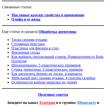
Связанные статьи:
Масляные краски: свойства и применение
Олифа и ее виды
Еще статьи из раздела
Обработка древесины
Тиски своими руками
Столярные верстаки
Пластины для фрезера в стол
Фрезерные столы
Как выбрать сверлильный станок. Размышления от Боба
Гиллеспи
Шпонирование. 5 практических примеров
Сушка древесины. 4 практических примера
Как распилить бревно на доски. 4 варианта
Мебельный щит своими руками. 4 способа склейки
Особенности выбора морилки по дереву
Полезные совет
ы
Заходите на канал
Телеграм
и в группы:
ВКонтакте
и