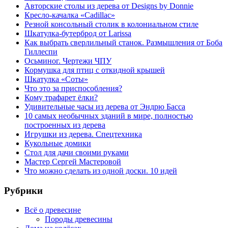
Авторские столы из дерева от Designs by Donnie
Кресло-качалка «Cadillac»
Резной консольный столик в колониальном стиле
Шкатулка-бутерброд от Larissa
Как выбрать сверлильный станок. Размышления от Боба
Гиллеспи
Осьминог. Чертежи ЧПУ
Кормушка для птиц с откидной крышей
Шкатулка «Соты»
Что это за приспособления?
Кому трафарет ёлки?
Удивительные часы из дерева от Эндрю Басса
10 самых необычных зданий в мире, полностью
построенных из дерева
Игрушки из дерева. Спецтехника
Кукольные домики
Стол для дачи своими руками
Мастер Сергей Мастеровой
Что можно сделать из одной доски. 10 идей
Рубрики
Всё о древесине
Породы древесины