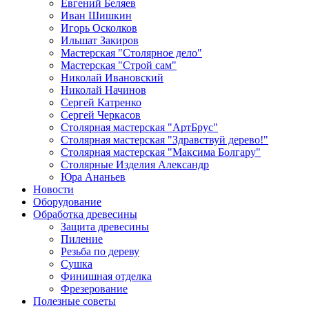
Евгений Беляев
Иван Шишкин
Игорь Осколков
Ильшат Закиров
Мастерская "Столярное дело"
Мастерская "Строй сам"
Николай Ивановский
Николай Начинов
Сергей Катренко
Сергей Черкасов
Столярная мастерская "АртБрус"
Столярная мастерская "Здравствуй дерево!"
Столярная мастерская "Максима Болгару"
Столярные Изделия Александр
Юра Ананьев
Новости
Оборудование
Обработка древесины
Защита древесины
Пиление
Резьба по дереву
Сушка
Финишная отделка
Фрезерование
Полезные советы