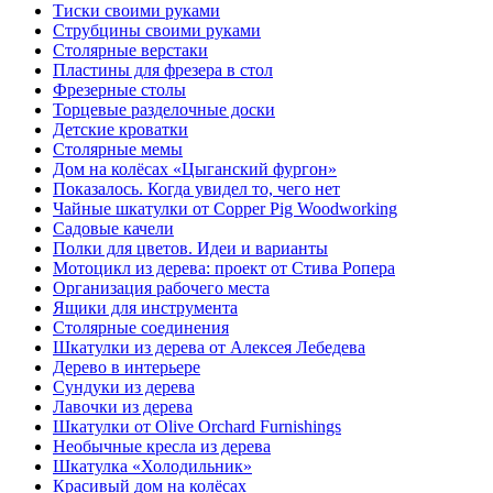
Тиски своими руками
Струбцины своими руками
Столярные верстаки
Пластины для фрезера в стол
Фрезерные столы
Торцевые разделочные доски
Детские кроватки
Столярные мемы
Дом на колёсах «Цыганский фургон»
Показалось. Когда увидел то, чего нет
Чайные шкатулки от Copper Pig Woodworking
Садовые качели
Полки для цветов. Идеи и варианты
Мотоцикл из дерева: проект от Стива Ропера
Организация рабочего места
Ящики для инструмента
Столярные соединения
Шкатулки из дерева от Алексея Лебедева
Дерево в интерьере
Сундуки из дерева
Лавочки из дерева
Шкатулки от Olive Orchard Furnishings
Необычные кресла из дерева
Шкатулка «Холодильник»
Красивый дом на колёсах