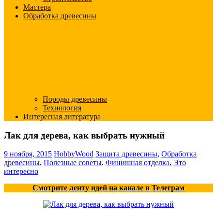
Мастера
Обработка древесины
Породы древесины
Технология
Интересная литература
Лак для дерева, как выбрать нужный
9 ноября, 2015
HobbyWood
Защита древесины
,
Обработка
древесины
,
Полезные советы
,
Финишная отделка
,
Это
интересно
Смотрите ленту идей на канале в Телеграм