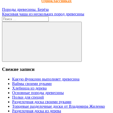
Одноклассниках
Навигация
Предыдущая
Породы древесины. Берёза
запись:
Следующая
Красивая чаша из нескольких пород древесины
по
запись:
Поиск
записям
для:
Поиск
Свежие записи
Какую функцию выполняет древесина
Ваймы своими руками
Хлебница из дерева
Основные породы древесины
Полки для специй
Разделочная доска своими руками
Торцевые разделочные доски от Владимира Жиленко
Разделочная доска из дерева