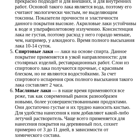
прекрасно подходит и для внешних, и для внутренних
работ. Основой такого лака является вода, поэтому его
считают экологически чистым, не выделяющим
токсины. Показатели прочности и эластичности
данного покрытия высокие. Акриловые лаки устойчивы
к воде и ультрафиолетовому излучению. Консистенция
лака не густая, поэтому расход у него гораздо меньше,
чем, например, у алкидного. Время полного высыхания
лака 10-14 суток.
Спиртовые лаки
— лаки на основе спирта. Данное
покрытие применяется в узкой направленности: для
столярных изделий, реставрационных работ. Слои из
спиртового лака получаются прочные, с красивым
блеском, но не являются водостойкими. За счет
спиртового испарения срок полного высыхания такого
лака составляет 2 часа.
Масляные лаки
— в наше время применяются все
реже, так как современный рынок разнообразен
новыми, более усовершенствованными продуктами.
Они достаточно густые и их трудно наносить кистью.
Для удобства нанесения к ним добавляют какой-либо
летучий растворитель. Чаще всего применяется для
нанесения покрытия на деревянный пол, сохнет
примерно от 3 до 11 дней, в зависимости от
химического состава.