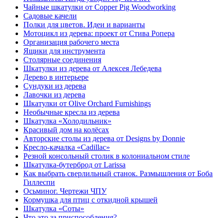
Чайные шкатулки от Copper Pig Woodworking
Садовые качели
Полки для цветов. Идеи и варианты
Мотоцикл из дерева: проект от Стива Ропера
Организация рабочего места
Ящики для инструмента
Столярные соединения
Шкатулки из дерева от Алексея Лебедева
Дерево в интерьере
Сундуки из дерева
Лавочки из дерева
Шкатулки от Olive Orchard Furnishings
Необычные кресла из дерева
Шкатулка «Холодильник»
Красивый дом на колёсах
Авторские столы из дерева от Designs by Donnie
Кресло-качалка «Cadillac»
Резной консольный столик в колониальном стиле
Шкатулка-бутерброд от Larissa
Как выбрать сверлильный станок. Размышления от Боба
Гиллеспи
Осьминог. Чертежи ЧПУ
Кормушка для птиц с откидной крышей
Шкатулка «Соты»
Что это за приспособления?