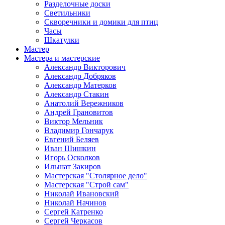
Разделочные доски
Светильники
Скворечники и домики для птиц
Часы
Шкатулки
Мастер
Мастера и мастерские
Александр Викторович
Александр Добряков
Александр Матерков
Александр Стакин
Анатолий Вережников
Андрей Грановитов
Виктор Мельник
Владимир Гончарук
Евгений Беляев
Иван Шишкин
Игорь Осколков
Ильшат Закиров
Мастерская "Столярное дело"
Мастерская "Строй сам"
Николай Ивановский
Николай Начинов
Сергей Катренко
Сергей Черкасов