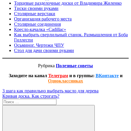
Торцевые разделочные доски от Владимира Жиленко
Тиски своими руками
Столярные верстаки
Организация рабочего места
Столярные соединения
Кресло-качалка «Cadillac»
Как выбрать сверлильный станок. Размышления от Боба
Гиллеспи
Осьминог. Чертежи ЧПУ
Стол для дачи своими руками
Рубрика
Полезные совет
ы
Заходите на канал
Телеграм
и в группы:
ВКонтакте
и
Одноклассниках
Навигация
Предыдущая
3 шага как правильно выбрать масло для дерева
запись:
Следующая
Кривая доска. Как строгать?
по
запись:
Поиск
записям
для: