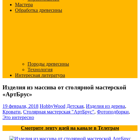
Мастера
Обработка древесины
Породы древесины
Технология
Интересная литература
Изделия из массива от столярной мастерской
«АртБрус»
19 февраля, 2018
HobbyWood
Детская
,
Изделия из дерева
,
Кровати
,
Столярная мастерская "АртБрус"
,
Фотоподборки
,
Это интересно
Смотрите ленту идей на канале в Телеграм