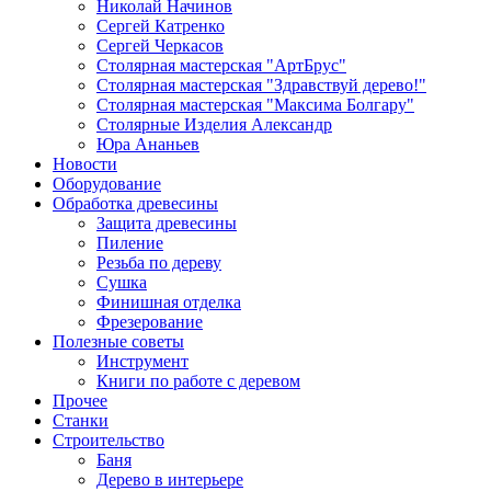
Николай Начинов
Сергей Катренко
Сергей Черкасов
Столярная мастерская "АртБрус"
Столярная мастерская "Здравствуй дерево!"
Столярная мастерская "Максима Болгару"
Столярные Изделия Александр
Юра Ананьев
Новости
Оборудование
Обработка древесины
Защита древесины
Пиление
Резьба по дереву
Сушка
Финишная отделка
Фрезерование
Полезные советы
Инструмент
Книги по работе с деревом
Прочее
Станки
Строительство
Баня
Дерево в интерьере