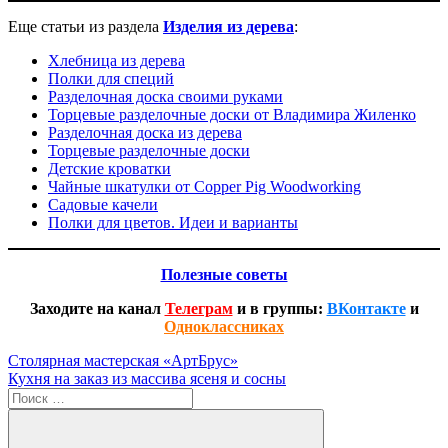
Еще статьи из раздела
И
зделия из дерева
:
Хлебница из дерева
Полки для специй
Разделочная доска своими руками
Торцевые разделочные доски от Владимира Жиленко
Разделочная доска из дерева
Торцевые разделочные доски
Детские кроватки
Чайные шкатулки от Copper Pig Woodworking
Садовые качели
Полки для цветов. Идеи и варианты
Полезные советы
Заходите на канал
Телеграм
и в группы:
ВКонтакте
и
Одноклассниках
Навигация
Предыдущая
Столярная мастерская «АртБрус»
запись:
Следующая
Кухня на заказ из массива ясеня и сосны
по
запись:
Поиск
записям
для: