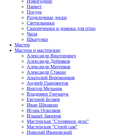
Новогодние
Паркет
Посуда
Разделочные доски
Светильники
Скворечники и домики для птиц
Часы
Шкатулки
Мастер
Мастера и мастерские
Александр Викторович
Александр Добряков
Александр Матерков
Александр Стакин
Анатолий Вережников
Андрей Грановитов
Виктор Мельник
Владимир Гончарук
Евгений Беляев
Иван Шишкин
Игорь Осколков
Ильшат Закиров
Мастерская "Столярное дело"
Мастерская "Строй сам"
Николай Ивановский