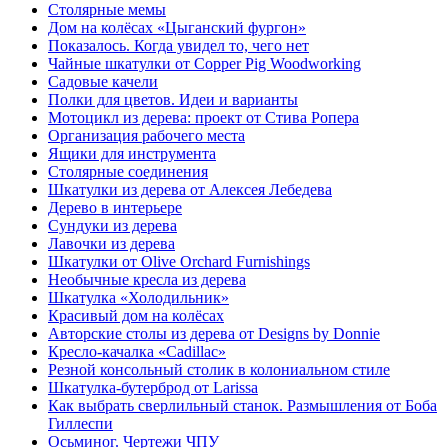
Столярные мемы
Дом на колёсах «Цыганский фургон»
Показалось. Когда увидел то, чего нет
Чайные шкатулки от Copper Pig Woodworking
Садовые качели
Полки для цветов. Идеи и варианты
Мотоцикл из дерева: проект от Стива Ропера
Организация рабочего места
Ящики для инструмента
Столярные соединения
Шкатулки из дерева от Алексея Лебедева
Дерево в интерьере
Сундуки из дерева
Лавочки из дерева
Шкатулки от Olive Orchard Furnishings
Необычные кресла из дерева
Шкатулка «Холодильник»
Красивый дом на колёсах
Авторские столы из дерева от Designs by Donnie
Кресло-качалка «Cadillac»
Резной консольный столик в колониальном стиле
Шкатулка-бутерброд от Larissa
Как выбрать сверлильный станок. Размышления от Боба
Гиллеспи
Осьминог. Чертежи ЧПУ