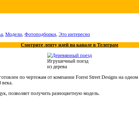
ва
,
Модели
,
Фотоподборки
,
Это интересно
Смотрите ленту идей на канале в Телеграм
Игрушечный поезд
из дерева
готовлен по чертежам от компании Forest Street Designs на од
 века.
дук, позволяет получить разноцветную модель.