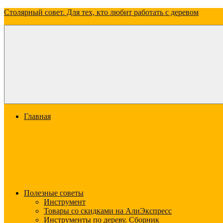
Перейти
Столярный совет. Для тех, кто любит работать с деревом
к
содержимому
Всё
о
дереве:
о
свойствах,
видах
и
применении
Меню
Главная
Полезные советы
Инструмент
Товары со скидками на АлиЭкспресс
Инструменты по дереву. Сборник