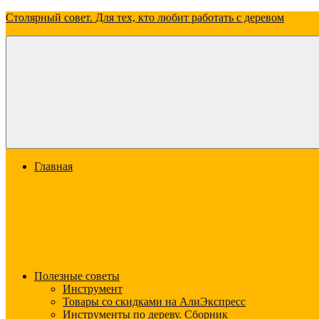
Перейти
Столярный совет. Для тех, кто любит работать с деревом
к
содержимому
Всё
о
дереве:
о
свойствах,
видах
и
применении
Меню
Главная
Полезные советы
Инструмент
Товары со скидками на АлиЭкспресс
Инструменты по дереву. Сборник