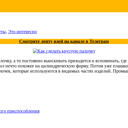
еты
,
Это интересно
Смотрите ленту идей на канале в Телеграм
алочку, а то постоянно выискивать приходится и вспоминать, где 
дил нечто похожее на цилиндрическую форму. Потом уже плашкой
палочек, которые используются в видимых частях изделий. Промы
ного приспособления