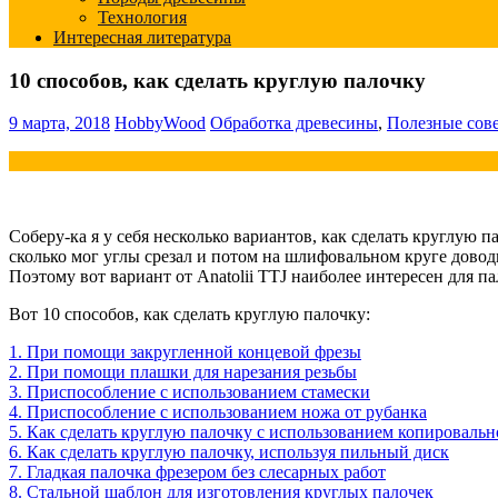
Технология
Интересная литература
10 способов, как сделать круглую палочку
9 марта, 2018
HobbyWood
Обработка древесины
,
Полезные сов
Соберу-ка я у себя несколько вариантов, как сделать круглую п
сколько мог углы срезал и потом на шлифовальном круге дово
Поэтому вот вариант от Anatolii TTJ наиболее интересен для 
Вот 10 способов, как сделать круглую палочку:
1. При помощи закругленной концевой фрезы
2. При помощи плашки для нарезания резьбы
3. Приспособление с использованием стамески
4. Приспособление с использованием ножа от рубанка
5. Как сделать круглую палочку с использованием копироваль
6. Как сделать круглую палочку, используя пильный диск
7. Гладкая палочка фрезером без слесарных работ
8. Стальной шаблон для изготовления круглых палочек