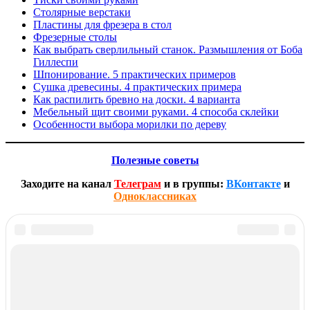
Столярные верстаки
Пластины для фрезера в стол
Фрезерные столы
Как выбрать сверлильный станок. Размышления от Боба
Гиллеспи
Шпонирование. 5 практических примеров
Сушка древесины. 4 практических примера
Как распилить бревно на доски. 4 варианта
Мебельный щит своими руками. 4 способа склейки
Особенности выбора морилки по дереву
Полезные совет
ы
Заходите на канал
Телеграм
и в группы:
ВКонтакте
и
Одноклассниках
Навигация
Предыдущая
Особенности выбора шуруповёрта
запись:
Следующая
Особенности выбора электрорубанка
по
запись:
Поиск
записям
для: