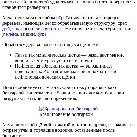
волокна. Если щёткой удалять мягкие волокна, то поверхность
становится рельефной.
Механическим способом обрабатывают только породы
деревьев, имеющих легко обрабатываемую структуру: орех,
дуб
,
ель
,
сосна
,
лиственница
. Не получается текстурирование
у
клёна
, вишни,
бука
.
Обработку дерева выполняют двумя щётками:
Латунная металлическая щётка — разрывает мягкие
волокна. Они «распушатся» и торчат.
Нейлоновая абразивная щётка — выравнивает
поверхность. Абразивный материал находится в
нейлоновых волосках щётки.
Подготовленную струганную заготовку обрабатывают
болгаркой. На этом этапе браширования диском болгарки
разрушают мягкие слои древесины.
Браширование болгаркой
Металлической щёткой, зажатой в патроне дрели, сглаживают
острые углы и торчащие волокна, оставленные после
болгарки.